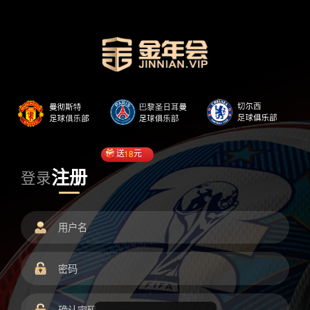
送
18
元
注册
登录