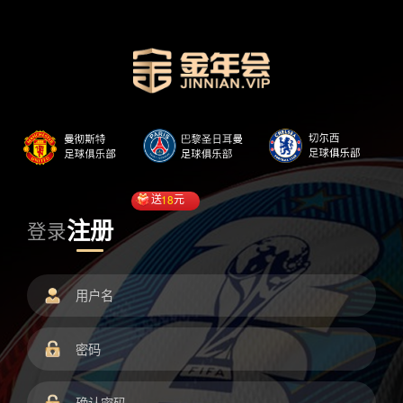
送
18
元
注册
登录