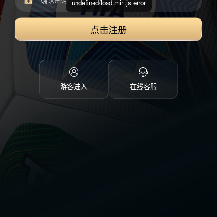
undefined/load.min.js error
点击注册
游客进入
在线客服