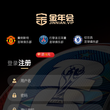
送
18
元
注册
登录