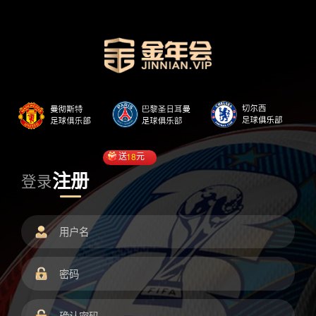
送
18
元
注册
登录