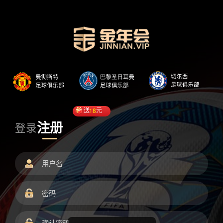
送
18
元
注册
登录