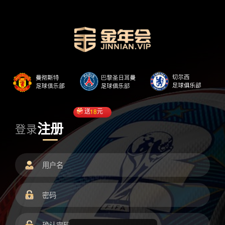
送
18
元
注册
登录