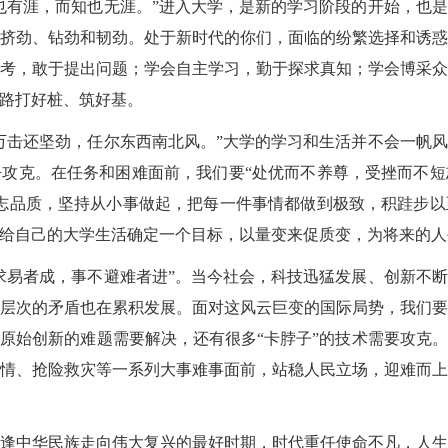
也有涯，而知也无涯。”进入大学，是新的学习阶段的开始，也
挤劲、钻劲和韧劲。处于新时代的你们，面临的纷繁选择和诱
考，敢于提出问题；学会自主学习，勤于探求真知；学会博采
路打好桩、筑好基。
万击还坚劲，任尔东西南北风。”大学的学习和生活并不会一帆
攻克。在任务和困难面前，我们要“处优而不养尊，受挫而不
志品质，坚持从小事做起，把每一件事情都做到极致，积跬步
给自己的大学生活确定一个目标，以量变来促质变，为将来的人
求易者成，事不避难者进”。当今社会，科技迅猛发展、创新不
层次的矛盾也在累积发展。面对这风云巨变的国际局势，我们
原始创新的难题需要解决，还有很多“卡脖子”的技术需要攻克
情、抢险救灾等一系列大事难事面前，站稳人民立场，迎难而
逢中华民族走向伟大复兴的最好时期，时代重任使命不凡，人