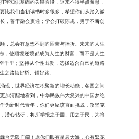
是打牢知识基础的关键阶段，这来不得半点懈怠，
惑要比我们当初读书时多很多，希望你们从踏入徽
众长，善于融会贯通；学会打破陈规，勇于不断创
风顺，总会有意想不到的困苦与挫折。未来的人生
短志，使顺境逆境都成为人生的财富，而不是人生
以至千里；坚持从个性出发，选择适合自己的道路
生之路搭好桥、铺好路。
断涌现，世界经济在积聚新的增长动能，各国之间
要更加清醒地看到，中华民族伟大复兴的中国梦绝
。作为新时代青年，你们更应该直面挑战，攻坚克
上，
潜心
钻研，将所学报之于国、用之于民，为将
生舞台无限广阔！愿你们眼有星辰大海，心有繁花