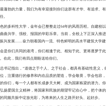
最蓬勃的力量，我们为有幸
迎接
到你们这群有才华、有追求、
任。
色的多科性大学，金年会已整整走过
64年的风雨历程。自建校
曲曲兴学、强校、报国的华彩乐章。当前，全校上下正深入推
振兴
发展
……奋力朝着国内一流、特色鲜明的高水平建筑大学建
会是你们共同的港湾，你们相逢于此、相知于此、更将逐梦于
。在此，我们有四点期盼送给你们。
总书记指出，“道德之于个人、之于社会，都具有基础性意义，
位，注重德行的修养和内在品质的塑造，学会敬畏，学会包容
的你们，每一个人都有长成参天大树、成为国家栋梁的潜力。
弘扬爱国主义精神，将国家和民族的期望牢记在心中，把个体
的同频共振中绽放光彩，为将来的人生之路开好头、起好步。