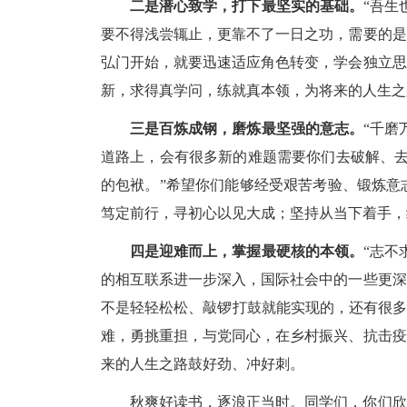
二是潜心致学，打下最坚实的基础。
“吾生
要不得浅尝辄止，更靠不了一日之功，需要的是
弘门开始，就要迅速适应角色转变，学会独立思
新，求得真学问，练就真本领，为将来的人生之
三是百炼成钢，磨炼最坚强的意志。
“千磨
道路上，会有很多新的难题需要你们去破解、去
的包袱。”希望你们能够经受艰苦考验、锻炼意
笃定前行，寻初心以见大成；坚持从当下着手，
四是迎难而上，掌握最硬核的本领。
“志不
的相互联系进一步深入，国际社会中的一些更深
不是轻轻松松、敲锣打鼓就能实现的，还有很多
难，勇挑重担，与党同心，在乡村振兴、抗击疫
来的人生之路鼓好劲、冲好刺。
秋爽好读书，逐浪正当时。同学们，你们欣